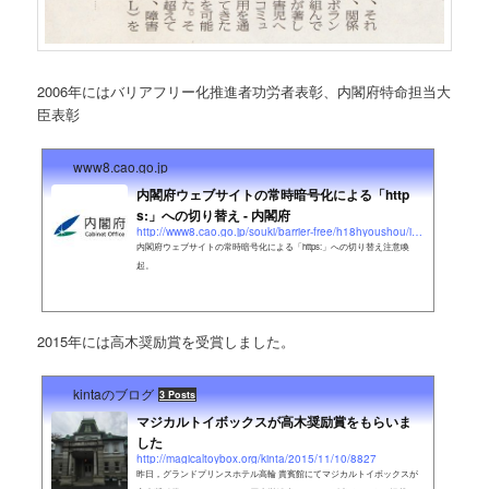
2006年にはバリアフリー化推進者功労者表彰、内閣府特命担当大
臣表彰
www8.cao.go.jp
内閣府ウェブサイトの常時暗号化による「http
s:」への切り替え - 内閣府
http://www8.cao.go.jp/souki/barrier-free/h18hyoushou/index.html
内閣府ウェブサイトの常時暗号化による「https:」への切り替え注意喚
起。
2015年には高木奨励賞を受賞しました。
kintaのブログ
3 Posts
マジカルトイボックスが高木奨励賞をもらいま
した
http://magicaltoybox.org/kinta/2015/11/10/8827
昨日，グランドプリンスホテル高輪 貴賓館にてマジカルトイボックスが