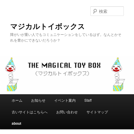
メ
イ
検
ン
索
コ
マジカルトイボックス
ン
障がいが重い人でもコミュニケーションをしているはず。なんとかそ
テ
れを豊かにできないだろうか？
ン
ツ
へ
移
動
メ
ホーム
お知らせ
イベント案内
Staff
イ
ン
古いサイトはこちらへ
お問い合わせ
サイトマップ
メ
ニ
about
ュ