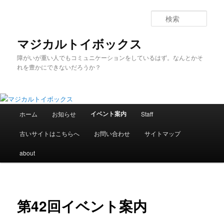
メ
イ
検
ン
索
コ
マジカルトイボックス
ン
障がいが重い人でもコミュニケーションをしているはず。なんとかそ
テ
れを豊かにできないだろうか？
ン
ツ
へ
移
メ
動
イベント案内
ホーム
お知らせ
Staff
イ
ン
古いサイトはこちらへ
お問い合わせ
サイトマップ
メ
ニ
about
ュ
ー
第42回イベント案内