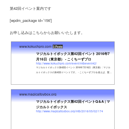
第42回イベント案内です
[wpdm_package id=’156′]
お申し込みはこちらからお願いいたします。
www.kokuchpro.com
3 Posts
マジカルトイボックス第42回イベント 2016年7
月16日（東京都） - こくちーずプロ
http://www.kokuchpro.com/event/mtbevent42/
マジカルトイボックス第42回イベント 2016年7月16日（東京都）: マジカ
ルトイボックスの第42回イベントです。 - こくちーずプロを使えば、驚く
ほど簡単で安全なイベントの告知・集客ができます。登録料・手数料は
無料！SEOに強くSNSでつながりのない人々にもアプローチ！イベン
ト・セミナー・勉強会の管理や告知にかかっていた時間などの手間をお
大幅に削減できます
www.magicaltoybox.org
マジカルトイボックス第42回イベントQ＆A | マ
ジカルトイボックス
http://www.magicaltoybox.org/mtb/2016/05/02/174